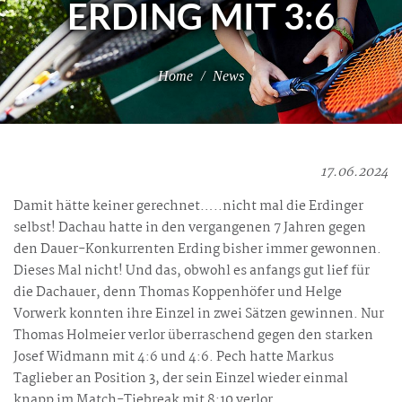
ERDING MIT 3:6
Home
/
News
17.06.2024
Damit hätte keiner gerechnet…..nicht mal die Erdinger
selbst! Dachau hatte in den vergangenen 7 Jahren gegen
den Dauer-Konkurrenten Erding bisher immer gewonnen.
Dieses Mal nicht! Und das, obwohl es anfangs gut lief für
die Dachauer, denn Thomas Koppenhöfer und Helge
Vorwerk konnten ihre Einzel in zwei Sätzen gewinnen. Nur
Thomas Holmeier verlor überraschend gegen den starken
Josef Widmann mit 4:6 und 4:6. Pech hatte Markus
Taglieber an Position 3, der sein Einzel wieder einmal
knapp im Match-Tiebreak mit 8:10 verlor.