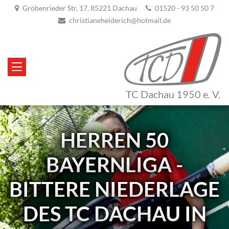
Gröbenrieder Str. 17, 85221 Dachau
01520 - 93 50 50 7
christianeheiderich@hotmail.de
TC Dachau 1950 e. V.
HERREN 50
BAYERNLIGA -
BITTERE NIEDERLAGE
DES TC DACHAU IN