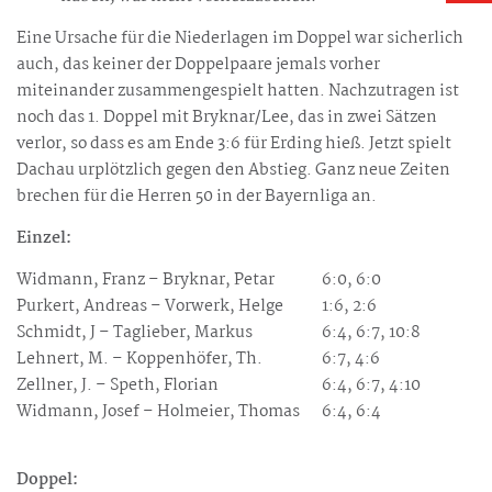
Eine Ursache für die Niederlagen im Doppel war sicherlich
auch, das keiner der Doppelpaare jemals vorher
miteinander zusammengespielt hatten. Nachzutragen ist
noch das 1. Doppel mit Bryknar/Lee, das in zwei Sätzen
verlor, so dass es am Ende 3:6 für Erding hieß. Jetzt spielt
Dachau urplötzlich gegen den Abstieg. Ganz neue Zeiten
brechen für die Herren 50 in der Bayernliga an.
Einzel:
Widmann, Franz – Bryknar, Petar
6:0, 6:0
Purkert, Andreas – Vorwerk, Helge
1:6, 2:6
Schmidt, J – Taglieber, Markus
6:4, 6:7, 10:8
Lehnert, M. – Koppenhöfer, Th.
6:7, 4:6
Zellner, J. – Speth, Florian
6:4, 6:7, 4:10
Widmann, Josef – Holmeier, Thomas
6:4, 6:4
Doppel: